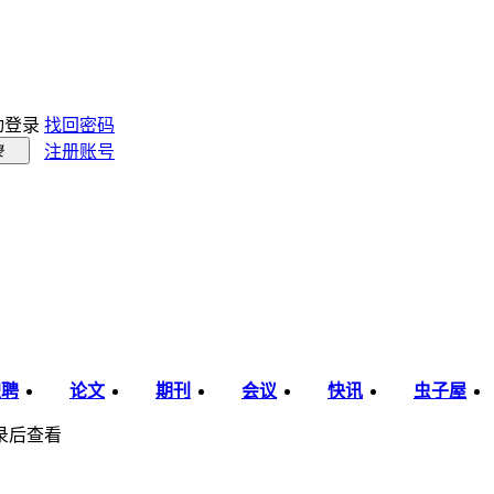
动登录
找回密码
注册账号
录
职聘
论文
期刊
会议
快讯
虫子屋
录后查看