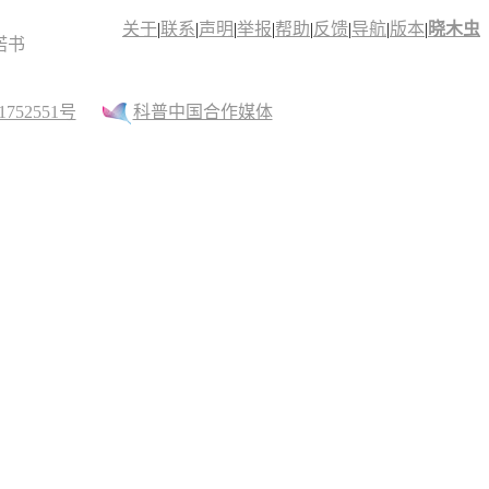
关于
|
联系
|
声明
|
举报
|
帮助
|
反馈
|
导航
|
版本
|
晓木虫
诺书
52551号
科普中国合作媒体