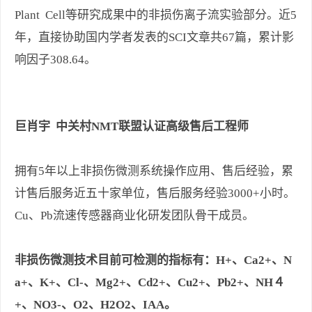
Plant Cell等研究成果中的非损伤离子流实验部分。近5
年，直接协助国内学者发表的SCI文章共67篇，累计影
响因子308.64。
巨肖宇 中关村NMT联盟认证高级售后工程师
拥有5年以上非损伤微测系统操作应用、售后经验，累
计售后服务近五十家单位，售后服务经验3000+小时。
Cu、Pb流速传感器商业化研发团队骨干成员。
非损伤微测技术
目前可检测的指标有：H+、Ca2+、N
a+、K+、Cl-、Mg2+、Cd2+、Cu
2+
、Pb
2+
、NH４
+、NO3-、O2、H2O2、IAA。