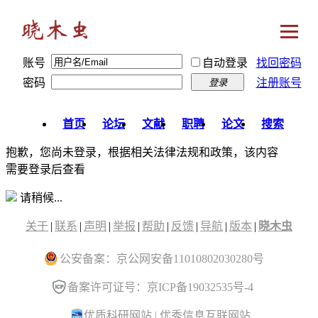
账号
自动登录
找回密码
密码
注册账号
登录
首页
论坛
文献
职聘
论文
搜索
抱歉，您尚未登录，根据相关法律法规和政策，该内容
需要登录后查看
请稍候...
关于
|
联系
|
声明
|
举报
|
帮助
|
反馈
|
导航
|
版本
|
晓木虫
公安备案：京公网安备11010802030280号
备案许可证号：京ICP备19032535号-4
优质科研网站
|
优秀信息互联网站