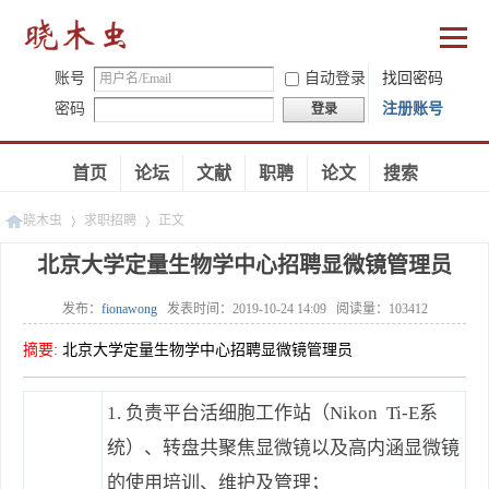
账号
自动登录
找回密码
密码
注册账号
登录
首页
论坛
文献
职聘
论文
搜索
晓木虫
求职招聘
正文
北京大学定量生物学中心招聘显微镜管理员
发布：
fionawong
发表时间：
2019-10-24 14:09
阅读量：
103412
»
»
摘要
:
北京大学定量生物学中心招聘显微镜管理员
1. 负责平台活细胞工作站（Nikon Ti-E系
统）、转盘共聚焦显微镜以及高内涵显微镜
的使用培训、维护及管理；