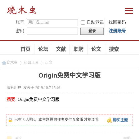
账号
自动登录
找回密码
密码
注册账号
登录
首页
论坛
文献
职聘
论文
搜索
晓木虫
科研工具
正文
Origin免费中文学习版
匿名用户
发表于 2019-10-7 15:46
»
»
摘要
:
Origin免费中文学习版
已有 8 人购买
本主题需向作者支付
5 金币
才能浏览
购买主题
评论
举报