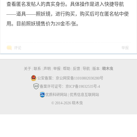
查看匿名发帖人的真实身份。
具体操作是进入快捷导航
——道具——照妖镜，进行购买，购买后可在匿名帖中使
用。目前照妖镜售价为20金币/张。
评论
举报
关于
|
联系
|
声明
|
举报
|
帮助
|
反馈
|
导航
|
版本
|
晓木虫
公安备案：京公网安备11010802030280号
备案许可证号：京ICP备19032535号-4
优质科研网站
|
优秀信息互联网站
© 2014-2026 晓木虫