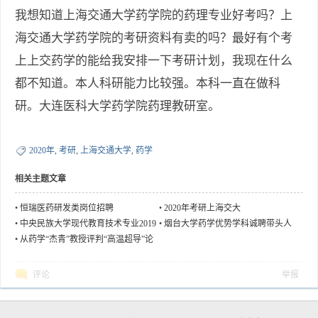
我想知道上海交通大学药学院的药理专业好考吗？上
海交通大学药学院的考研资料有卖的吗？最好有个考
上上交药学的能给我安排一下考研计划，我现在什么
都不知道。本人科研能力比较强。本科一直在做科
研。大连医科大学药学院药理教研室。
2020年
,
考研
,
上海交通大学
,
药学
相关主题文章
•
恒瑞医药研发类岗位招聘
•
2020年考研上海交大
•
中央民族大学现代教育技术专业2019
•
烟台大学药学优势学科诚聘带头人
预调剂
•
从药学“杰青”教授评判“高温超导”论
文谈起
评论
举报