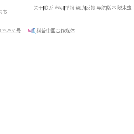
关于
|
联系
|
声明
|
举报
|
帮助
|
反馈
|
导航
|
版本
|
晓木虫
诺书
52551号
科普中国合作媒体