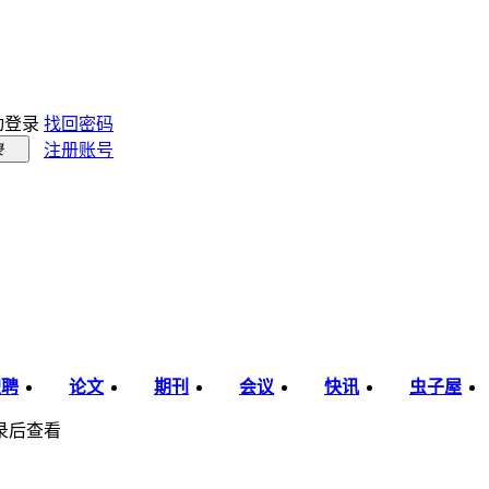
动登录
找回密码
注册账号
录
职聘
论文
期刊
会议
快讯
虫子屋
录后查看