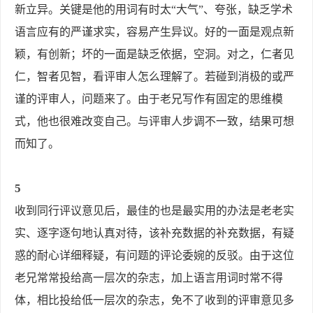
新立异。关键是他的用词有时太“大气”、夸张，缺乏学术
语言应有的严谨求实，容易产生异议。好的一面是观点新
颖，有创新；坏的一面是缺乏依据，空洞。对之，仁者见
仁，智者见智，看评审人怎么理解了。若碰到消极的或严
谨的评审人，问题来了。由于老兄写作有固定的思维模
式，他也很难改变自己。与评审人步调不一致，结果可想
而知了。
5
收到同行评议意见后，最佳的也是最实用的办法是老老实
实、逐字逐句地认真对待，该补充数据的补充数据，有疑
惑的耐心详细释疑，有问题的评论委婉的反驳。由于这位
老兄常常投给高一层次的杂志，加上语言用词时常不得
体，相比投给低一层次的杂志，免不了收到的评审意见多