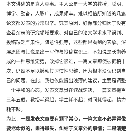
本文讲述的是真人真事。主人公是一大学的教授，聪明、
博学、勤奋，人脉广，成果颇丰。难以相信所知道的几篇
论文都发表的异常艰辛。究其原因，好像部分归因于没有
查看杂志的研究领域要求、对自己的论文学术水平误判、
投稿缺乏严肃性，随意性强等，这些都是看到的表象。深
层原因与其说是出于写作与投稿常识上，不如说是长期养
成的一种思维定势，改掉它很难，一篇文章即使被据稿十
次，仍然不足以撼动其习惯性思维，因为根本没认识到自
己的问题。在此，我也仅能提出浅薄的建议，主要是调整
一个平和的心态。发表文章贵在速战速决，一篇文章拖沓
三年五载，教授耗得起，学生耗不起；时间耗得起，精力
耗不起。
为此，
一是发表文章要有颗平常心，一篇文章不必弄得像
要老命似的，患得患失，纠结于文章外的事情；二是清楚