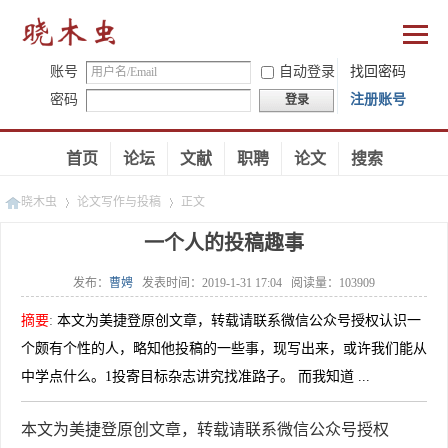
账号
自动登录
找回密码
密码
注册账号
登录
首页
论坛
文献
职聘
论文
搜索
晓木虫
论文写作与投稿
正文
一个人的投稿趣事
发布：
曹娉
发表时间：
2019-1-31 17:04
阅读量：
103909
»
»
摘要
:
本文为美捷登原创文章，转载请联系微信公众号授权认识一
个颇有个性的人，略知他投稿的一些事，现写出来，或许我们能从
中学点什么。1投寄目标杂志讲究找准路子。 而我知道 ...
本文为美捷登原创文章，转载请联系微信公众号授权