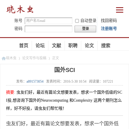
账号
自动登录
找回密码
密码
注册账号
登录
首页
论坛
文献
职聘
论文
搜索
晓木虫
论文写作与投稿
正文
国外SCI
发布：
a891573054
发表时间：
2016-5-30 10:54
阅读量：
107221
»
»
摘要
:
虫友们好，最近有篇论文想要发表，想求一个国外低级的SC
I投,想咨询下国外的Neurocomputing 和Complexity 这两个期刊怎么
样，好不好投，请虫友们帮忙哦！
虫友们好，最近有篇论文想要发表，想求一个国外低