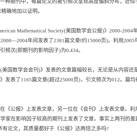
期刊中，每篇论文的被引频次呈现高度偏斜分布，近似于幂律分布[Se
子来精确地加以证明。
he American Mathematical Society(美国数学会公报)》2
00—2004年间发表了2381篇文章f约15000页)。利用2
频次(即期刊的影响因子)为0.434。
s of the AMS(美国数学会会刊)》发表的文章篇幅较长，无论是
表了1165篇文章(超过25000页)，引文频次为012。篇均
在《公报》上发表文章，另一位在《会刊》上发表文章。利
数学家在影响因子较高的期刊上发表了文章。事实上两刊的差
所有论文，其质量都好于《公报》达两倍之多吗?