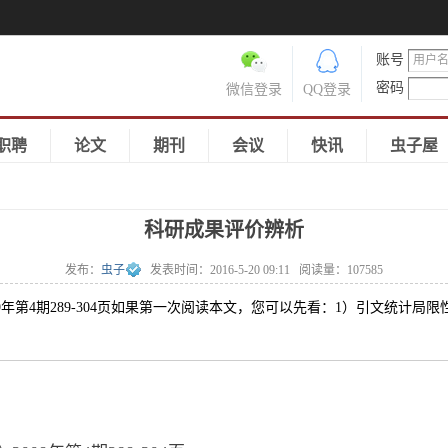
账号
密码
微信登录
QQ登录
职聘
论文
期刊
会议
快讯
虫子屋
科研成果评价辨析
发布：
虫子
发表时间：
2016-5-20 09:11
阅读量：
107585
09年第4期289-304页如果第一次阅读本文，您可以先看：1）引文统计