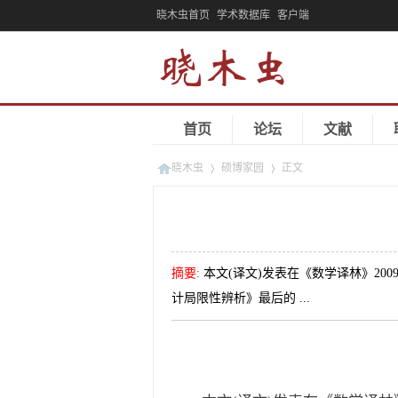
晓木虫首页
学术数据库
客户端
首页
论坛
文献
晓木虫
硕博家园
正文
»
»
摘要
:
本文(译文)发表在《数学译林》20
计局限性辨析》最后的 ...