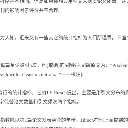
排序并不相同。但是如果你想只用引文来测度论文质量，并
刊的影响因子评价并不合理。
为人知，近来又有一些其它的统计指标为人们所倡导。下面
引n次，他(或她)的h指数为n值(原文为：“A scientist’s h-ind
ach with at least
n
citation。”——校注)。
行的统计指标，它由J.E.Hirsch提出，主要是用引文分
用一个数字代替论文数量和引文频次两个指标。
指数除以第1篇论文发表至今的年份。Hirsch在他上面提