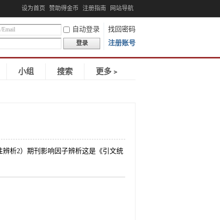
设为首页
赞助得金币
注册指南
网站导航
自动登录
找回密码
注册账号
登录
小组
搜索
更多﹥
局限性辨析2）期刊影响因子辨析这是《引文统