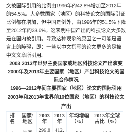
文被国际引用的比例由1996年的42.8%增加至2012年
的54.5%。大多数国家（地区）的科技论文的国际引证
比例都在增加，但中国是例外，由1996年的51.5%下降
至2012年的38.6%。这表明中国产出的科技论文大多数
是在国内被引用。导致这种现象的原因之一可能是语
言上的障碍，即：一些以中文撰写的论文更多的是被
中文文章所引用。
2003-2013
年世界主要国家或地区科技论文产出演变
2000
年及
2013
年主要国家（地区）产出科技论文的国
际合作情况
1996—2012
年间主要国家（地区）论文的国际引用
2003
年和
2013
年世界前
10
位国家（地区）的科技论文
产出
排
国家
/
2003
2013
年均增幅
2013
年全球
名
地区
年
年
（
%
）
占比
（
%
）
299,8
412,