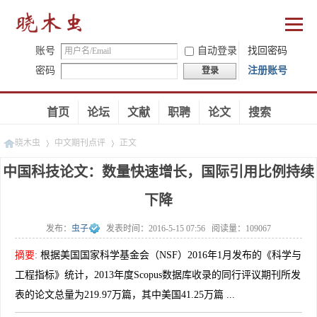
账号
自动登录
找回密码
密码
注册账号
登录
首页
论坛
文献
职聘
论文
搜索
晓木虫
中文期刊点评
正文
中国科技论文：数量快速增长，国际引用比例持续
下降
»
»
发布：
虫子
发表时间：
2016-5-15 07:56
阅读量：
109067
摘要
:
根据美国国家科学基金会（NSF）2016年1月发布的《科学与
工程指标》统计，2013年度Scopus数据库收录的同行评议期刊所发
表的论文总量为219.97万篇，其中美国41.25万篇 ...