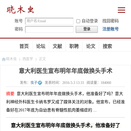
账号
自动登录
找回密码
密码
注册账号
登录
首页
论坛
文献
职聘
论文
搜索
晓木虫
西医学
正文
意大利医生宣布明年年底做换头手术
发布：
虫子
发表时间：
2016-5-3 13:33
阅读量：
184060
»
»
摘要
:
意大利医生宣布明年年底做换头手术，他准备好了吗？意大
利神经外科医生卡纳韦罗又成了媒体关注的对象。他宣布，已经准
备好在2017年底为自幼患有脊髓性肌肉萎缩症的 ...
意大利医生宣布明年年底做换头手术，他准备好了