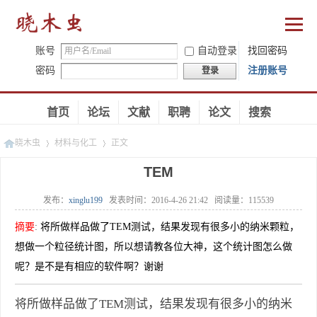
账号
自动登录
找回密码
密码
注册账号
登录
首页
论坛
文献
职聘
论文
搜索
晓木虫
材料与化工
正文
TEM
发布：
xinglu199
发表时间：
2016-4-26 21:42
阅读量：
115539
»
»
摘要
:
将所做样品做了TEM测试，结果发现有很多小的纳米颗粒，
想做一个粒径统计图，所以想请教各位大神，这个统计图怎么做
呢？是不是有相应的软件啊？谢谢
将所做样品做了TEM测试，结果发现有很多小的纳米