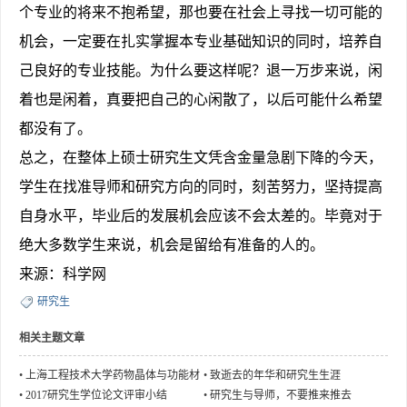
个专业的将来不抱希望，那也要在社会上寻找一切可能的
机会，一定要在扎实掌握本专业基础知识的同时，培养自
己良好的专业技能。为什么要这样呢？退一万步来说，闲
着也是闲着，真要把自己的心闲散了，以后可能什么希望
都没有了。
总之，在整体上硕士研究生文凭含金量急剧下降的今天，
学生在找准导师和研究方向的同时，刻苦努力，坚持提高
自身水平，毕业后的发展机会应该不会太差的。毕竟对于
绝大多数学生来说，机会是留给有准备的人的。
来源：科学网
研究生
相关主题文章
•
上海工程技术大学药物晶体与功能材
•
致逝去的年华和研究生生涯
料课题组接受研究生调剂
•
2017研究生学位论文评审小结
•
研究生与导师，不要推来推去