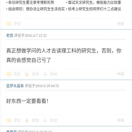
•
各位研究生要注意考博新形势
•
面试天文研究生，哪些能力比较重
要？
•
组会唠叨：想办法让研究生生活充实
•
给考上研究生的同学们十二点建议
起来
评论
举报
老庞
评论于
2016-4-7 22:32
真正想做学问的人才去读理工科的研究生，否则，你
真的会感觉自己亏了
评论
支持
反对
举报
蓝梦水晶鱼
评论于
2016-9-29 04:55
好东西一定要看看！
评论
支持
反对
举报