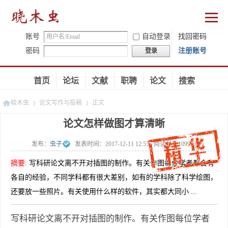
账号
自动登录
找回密码
密码
注册账号
登录
首页
论坛
文献
职聘
论文
搜索
晓木虫
论文写作与投稿
正文
论文怎样做图才算清晰
发布：
虫子
发表时间：
2017-12-11 12:55
阅读量：
109973
»
»
摘要
:
写科研论文离不开对插图的制作。有关作图每位学者都会有
各自的经验，不同学科都有很大差别，如有的学科除了科学绘图，
还要放一些照片。有关使用什么样的软件，其实都大同小 ...
写科研论文离不开对插图的制作。有关作图每位学者