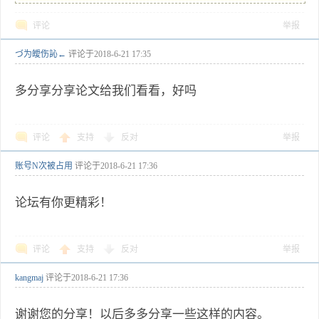
评论
举报
づ为皧伤訫←
评论于
2018-6-21 17:35
多分享分享论文给我们看看，好吗
评论
支持
反对
举报
账号N次被占用
评论于
2018-6-21 17:36
论坛有你更精彩！
评论
支持
反对
举报
kangmaj
评论于
2018-6-21 17:36
谢谢您的分享！以后多多分享一些这样的内容。