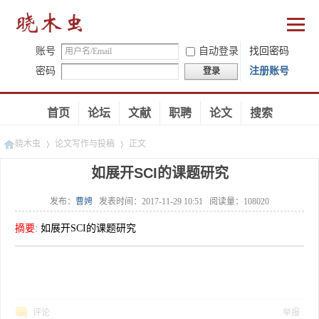
账号
自动登录
找回密码
密码
注册账号
登录
首页
论坛
文献
职聘
论文
搜索
晓木虫
论文写作与投稿
正文
如展开SCI的课题研究
发布：
曹娉
发表时间：
2017-11-29 10:51
阅读量：
108020
»
»
摘要
:
如展开SCI的课题研究
评论
举报