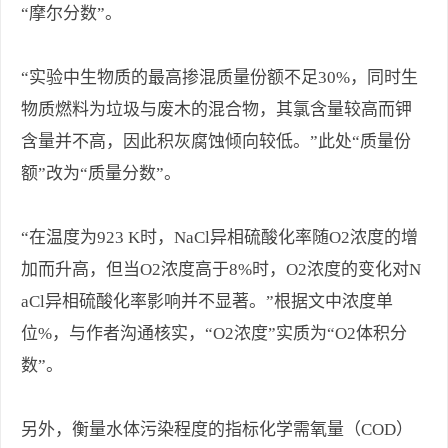
“摩尔分数”。
“实验中生物质的最高掺混质量份额不足30%，同时生
物质燃料为垃圾与废木的混合物，其氯含量较高而钾
含量并不高，因此积灰腐蚀倾向较低。”此处“质量份
额”改为“质量分数”。
“在温度为923 K时，NaCl异相硫酸化率随O2浓度的增
加而升高，但当O2浓度高于8%时，O2浓度的变化对N
aCl异相硫酸化率影响并不显著。”根据文中浓度单
位%，与作者沟通核实，“O2浓度”实质为“O2体积分
数”。
另外，衡量水体污染程度的指标化学需氧量（COD）