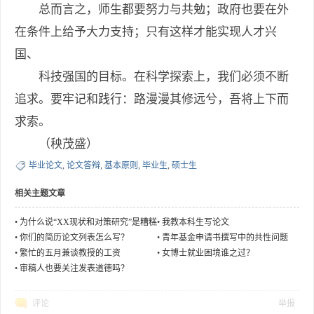
总而言之，师生都要努力与共勉；政府也要在外
在条件上给予大力支持；只有这样才能实现人才兴
国、
科技强国的目标。在科学探索上，我们必须不断
追求。要牢记和践行：路漫漫其修远兮，吾将上下而
求索。
（秧茂盛）
毕业论文
,
论文答辩
,
基本原则
,
毕业生
,
硕士生
相关主题文章
•
为什么说“XX现状和对策研究”是糟糕
•
我教本科生写论文
的选题
•
你们的简历论文列表怎么写？
•
青年基金申请书撰写中的共性问题
•
繁忙的五月兼谈教授的工资
•
女博士就业困境谁之过？
•
审稿人也要关注发表道德吗？
评论
举报