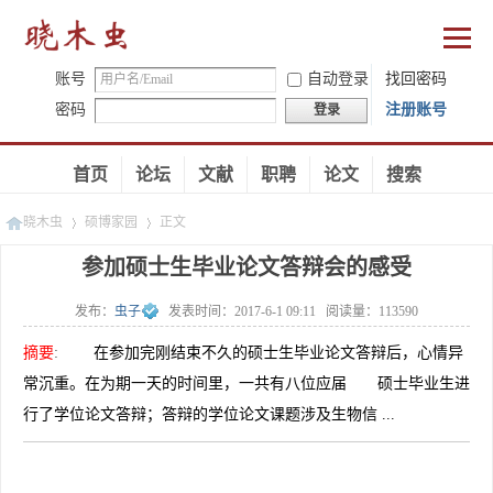
账号
自动登录
找回密码
密码
注册账号
登录
首页
论坛
文献
职聘
论文
搜索
晓木虫
硕博家园
正文
参加硕士生毕业论文答辩会的感受
发布：
虫子
发表时间：
2017-6-1 09:11
阅读量：
113590
»
»
摘要
:
在参加完刚结束不久的硕士生毕业论文答辩后，心情异
常沉重。在为期一天的时间里，一共有八位应届 硕士毕业生进
行了学位论文答辩；答辩的学位论文课题涉及生物信 ...