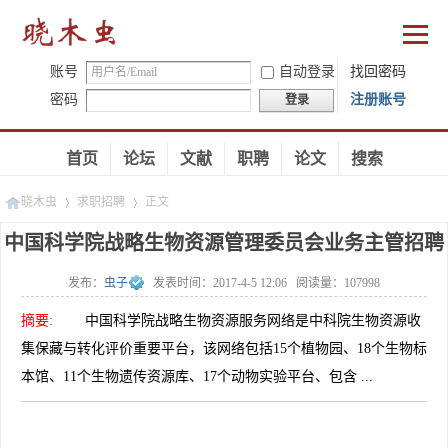
账号
自动登录
找回密码
密码
注册账号
登录
首页
论坛
文献
职聘
论文
搜索
晓木虫
求职招聘
正文
中国科学院战略生物资源管理委员会业务主管招聘
发布：
虫子
发表时间：
2017-4-5 12:06
阅读量：
107998
»
»
摘要
:
中国科学院战略生物资源服务网络是中科院生物资源收
集保藏与转化评价重要平台，该网络包括15个植物园、18个生物标
本馆、11个生物遗传资源库、17个动物实验平台、包含 ...