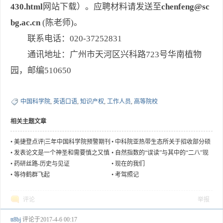
430.html
网站下载）。应聘材料请发送至
chenfeng@sc
bg.ac.cn
(陈老师)。
联系电话：020-37252831
通讯地址：广州市天河区兴科路723号华南植物
园，邮编510650
中国科学院
,
英语口语
,
知识产权
,
工作人员
,
高等院校
相关主题文章
•
美捷登点评|三年中国科学院预警期刊
•
中科院亚热带生态所关于招收部分硕
对比分析
士调剂生
•
发表论文是一个神圣和需要慎之又慎
•
自然指数的“误读”与其中的“二八”现
之事
象
•
药研丝路-历史与见证
•
现在的我们
•
等待鹤群飞起
•
考驾照记
评论
举报
tt8bj
评论于
2017-4-6 00:17