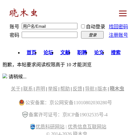
账号
自动登录
找回密码
密码
注册账号
登录
首页
论坛
文献
职聘
论文
搜索
抱歉，本帖要求阅读权限高于 10 才能浏览
请稍候...
关于
|
联系
|
声明
|
举报
|
帮助
|
反馈
|
导航
|
版本
|
晓木虫
公安备案：京公网安备11010802030280号
备案许可证号：京ICP备19032535号-4
优质科研网站
|
优秀信息互联网站
© 2014-2026 晓木虫