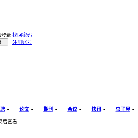
动登录
找回密码
注册账号
录
职聘
论文
期刊
会议
快讯
虫子屋
录后查看