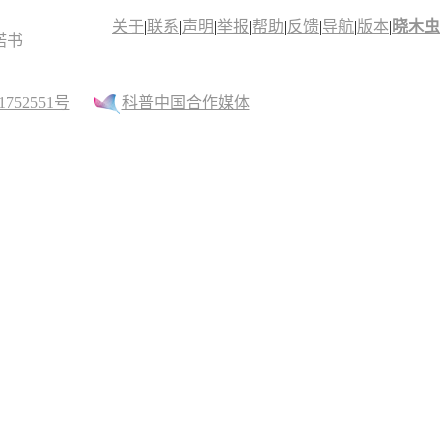
关于
|
联系
|
声明
|
举报
|
帮助
|
反馈
|
导航
|
版本
|
晓木虫
诺书
52551号
科普中国合作媒体