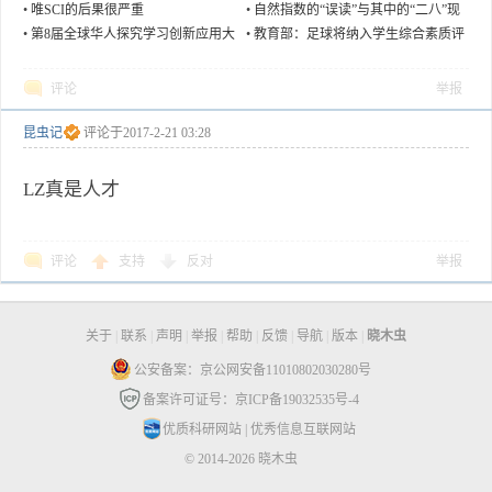
后
•
唯SCI的后果很严重
•
自然指数的“误读”与其中的“二八”现
象
•
第8届全球华人探究学习创新应用大
•
教育部：足球将纳入学生综合素质评
会
价
评论
举报
昆虫记
评论于
2017-2-21 03:28
LZ真是人才
评论
支持
反对
举报
关于
|
联系
|
声明
|
举报
|
帮助
|
反馈
|
导航
|
版本
|
晓木虫
公安备案：京公网安备11010802030280号
备案许可证号：京ICP备19032535号-4
优质科研网站
|
优秀信息互联网站
© 2014-2026 晓木虫