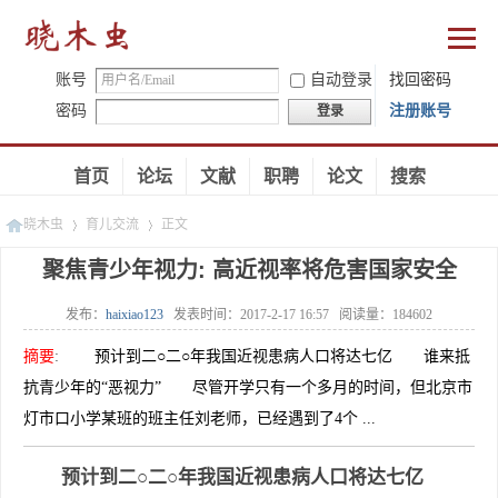
账号
自动登录
找回密码
密码
注册账号
登录
首页
论坛
文献
职聘
论文
搜索
晓木虫
育儿交流
正文
聚焦青少年视力: 高近视率将危害国家安全
发布：
haixiao123
发表时间：
2017-2-17 16:57
阅读量：
184602
»
»
摘要
:
预计到二○二○年我国近视患病人口将达七亿 谁来抵
抗青少年的“恶视力” 尽管开学只有一个多月的时间，但北京市
灯市口小学某班的班主任刘老师，已经遇到了4个 ...
预计到二○二○年我国近视患病人口将达七亿