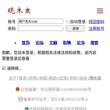
账号
自动登录
找回密码
密码
注册账号
登录
首页
论坛
文献
职聘
论文
搜索
抱歉，您尚未登录，根据相关法律法规和政策，该内容
需要登录后查看
请稍候...
关于
|
联系
|
声明
|
举报
|
帮助
|
反馈
|
导航
|
版本
|
晓木虫
公安备案：京公网安备11010802030280号
备案许可证号：京ICP备19032535号-4
优质科研网站
|
优秀信息互联网站