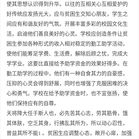
使其思想认识得到升华。以往的互相关心互相爱护的
好传统应发扬光大，应与贫困生交知心朋友，学生之
间应有和谐友好的气氛。开展丰富多彩的校园文化生
活，启迪他们善良美好的心灵。学校应创造条件让贫
困生参加各种形式的收入相对稳定的勤工助学活动，
使他们能筹足学费、生活费，解除后顾之忧，完成大
学学业。这要比直接给予助学资金的效果好得多。在
勤工助学的过程中，他们有一种自食其力的自豪感，
压抑的心灵会得到舒展，同时也增强了克服困难的决
心和勇气。学校在给予助学资金时，也不宜张扬，使
他们保持应有的自尊。
天将降大任于斯人也，必先苦其心志，劳其筋骨，饿
其体肤，空乏其身，行拂乱其所为，所以动心忍性，
曾益其所不能1 。贫困生应调整心态，敞开心扉，加强