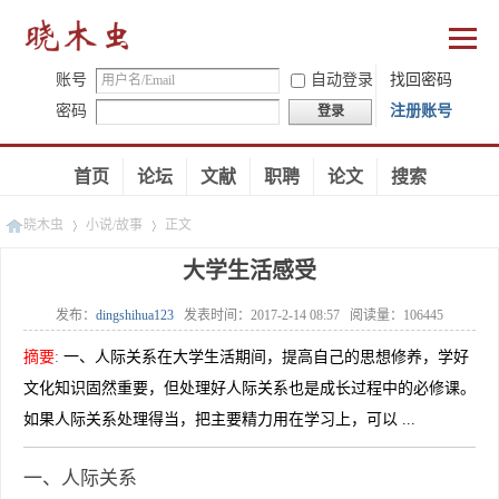
账号
自动登录
找回密码
密码
注册账号
登录
首页
论坛
文献
职聘
论文
搜索
晓木虫
小说/故事
正文
大学生活感受
发布：
dingshihua123
发表时间：
2017-2-14 08:57
阅读量：
106445
»
»
摘要
:
一、人际关系在大学生活期间，提高自己的思想修养，学好
文化知识固然重要，但处理好人际关系也是成长过程中的必修课。
如果人际关系处理得当，把主要精力用在学习上，可以 ...
一、人际关系