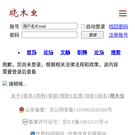
账号
自动登录
找回密码
密码
注册账号
登录
首页
论坛
文献
职聘
论文
搜索
抱歉，您尚未登录，根据相关法律法规和政策，该内容
需要登录后查看
请稍候...
关于
|
联系
|
声明
|
举报
|
帮助
|
反馈
|
导航
|
版本
|
晓木虫
公安备案：京公网安备11010802030280号
备案许可证号：京ICP备19032535号-4
优质科研网站
|
优秀信息互联网站