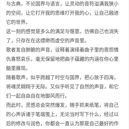
与古典，不论国界与语言，让灵动的音符溢满我狭小
的空间，让它打开我的思维打开我的心，让自己融进
它的世界。
这一刻的感觉是多么的满足与惬意。仿佛自己也消失
了，只存在在这缥缈而虚空的声音里。
歌者发自肺腑的声音，诠释着演绎着曲子里的恩怨情
仇喜怒哀乐，毫无保留地把曲子蕴藏的内涵在你心里
脑里展现。
随着歌声，似乎跨越了时空与国界，把心放于四海，
将魂灵翱翔于无际。又似乎听见了自然的声音，和它
们一起自由自在地御风而行。
而此时，灵感总会突然爆发，随手抓来纸笔，将自己
的心声诉诸于笔端笺上，无论当时写下什么，经过以
后的修改与润色，你都会一直认为那是自己最好的作