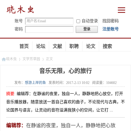
账号
自动登录
找回密码
密码
注册账号
登录
首页
论坛
文献
职聘
论文
搜索
晓木虫
文学芳草园
正文
音乐无限，心的旅行
发布：
想游上岸的鱼
发表时间：
2017-2-13 10:02
阅读量：
104602
»
»
摘要
:
编辑荐：在静谧的夜里，独自一人，静静地把心放空，打开
音乐播放器，随意放送一首自己喜欢的曲子，不论现代与古典，不
论国界与语言，让灵动的音符溢满我狭小的空间，让它打 ...
编辑荐：
在静谧的夜里，独自一人，静静地把心放