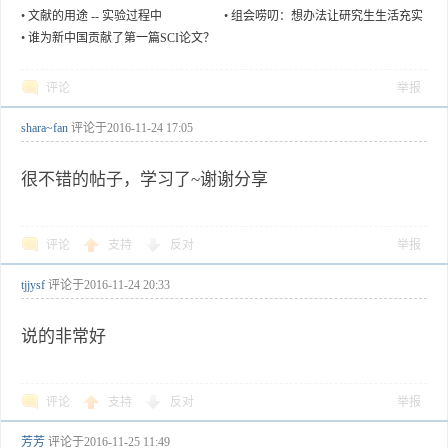
研人员和博士后
平吗？
•
文献的用途 -- 实验过程中
•
组会唠叨：想办法让研究生生活充实
起来
•
谁为新中国贡献了第一篇SCI论文？
评论
举报
shara~fan
评论于
2016-11-24 17:05
很不错的帖子，学习了~谢谢分享
评论
支持
反对
举报
tjjysf
评论于
2016-11-24 20:33
说的非常好
评论
支持
反对
举报
芳芳
评论于
2016-11-25 11:49