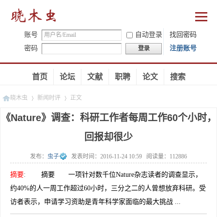
账号
自动登录
找回密码
密码
注册账号
登录
首页
论坛
文献
职聘
论文
搜索
晓木虫
新闻时评
正文
《Nature》调查：科研工作者每周工作60个小时，
回报却很少
»
»
发布：
虫子
发表时间：
2016-11-24 10:59
阅读量：
112886
摘要
:
摘要 一项针对数千位Nature杂志读者的调查显示，
约40%的人一周工作超过60小时，三分之二的人曾想放弃科研。受
访者表示，申请学习资助是青年科学家面临的最大挑战 ...