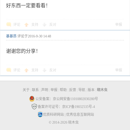
好东西一定要看看！
评论
支持
反对
举报
暴暴昂
评论于
2016-9-30 14:48
谢谢您的分享！
评论
支持
反对
举报
关于
|
联系
|
声明
|
举报
|
帮助
|
反馈
|
导航
|
版本
|
晓木虫
公安备案：京公网安备11010802030280号
备案许可证号：京ICP备19032535号-4
优质科研网站
|
优秀信息互联网站
© 2014-2026 晓木虫