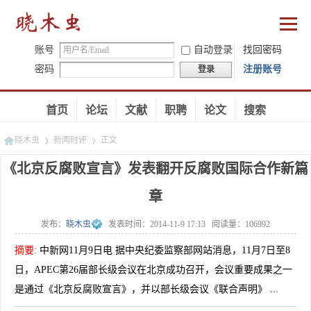
账号
自动登录
找回密码
密码
注册账号
登录
首页
论坛
文献
职聘
论文
搜索
晓木虫
新闻时评
正文
《北京反腐败宣言》发表翻开反腐败国际合作新篇
章
»
»
发布：
晓木虫
发表时间：
2014-11-9 17:13
阅读量：
106992
摘要
:
中新网11月9日电 据中央纪委监察部网站消息，11月7日至8
日，APEC第26届部长级会议在北京成功召开，会议重要成果之一
是通过《北京反腐败宣言》，并以部长级会议《联合声明》 ...