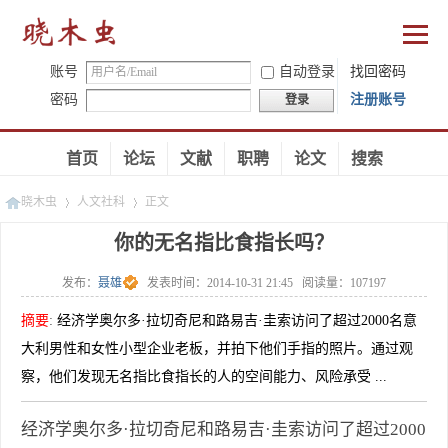
账号
自动登录
找回密码
密码
注册账号
登录
首页
论坛
文献
职聘
论文
搜索
晓木虫
人文社科
正文
你的无名指比食指长吗？
发布：
聂雄
发表时间：
2014-10-31 21:45
阅读量：
107197
»
»
摘要
:
经济学奥尔多·拉切奇尼和路易吉·圭索访问了超过2000名意
大利男性和女性小型企业老板，并拍下他们手指的照片。通过观
察，他们发现无名指比食指长的人的空间能力、风险承受 ...
经济学奥尔多·拉切奇尼和路易吉·圭索访问了超过2000