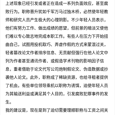
上述现象已经引发或者正在造成一系列负面效应，甚至腐
败行为。职称晋升犹如千军万马过独木桥，必然使年轻教
师和研究人员产生极大的心理阴影。不少年轻人员表示，
他们有努力工作、做出成绩的愿望，但前景的暗淡又使他
们难以专心致志地完成本职工作。有些人在压力下开始扭
曲自己，试图用投机取巧、弄虚作假的方式来蒙混过关，
轻者篡改论文作者排序信息、无贡献但强行在他人论文中
列为作者甚至通讯作者、或假造学术刊物的影响因子信
息，重者借助于论文代写公司炮制假论文、伪造数据或抄
袭他人论文。此外，职称成了稀缺资源，也给寻租者提供
了机会。有些单位领导乘机以职称为诱饵，迫使年轻人员
为其输送利益或满足其个人目的，引发腐败犯罪事件的发
生。
我的建议是，现在是到了迫切需要理顺职称与工资之间关