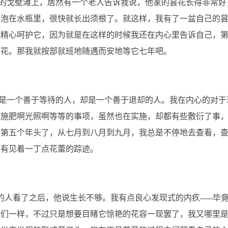
的戈壁滩上，居然有一个老人告诉我说，他家的昙花长得非常好
们泡在水瓶里，很快就长出须根了。就这样，我有了一盆自己的
我精心呵护它，因为就是在这样的时候我还在内心里告诉自己，
开花。那我就按部就班地随遇而安地等它七年吧。
一个善于等待的人，却是一个善于退却的人。我在内心的对于
啊施肥啊光照啊等等的事项，虽然也在实施，却都有些敷衍了事
到第五个年头了，从七月到八月到九月，我总是不停地去查看，
没有见着一丁点花蕾的踪迹。
看了之后，他说生长不够。我有点良心发现式的内疚-----毕
人们一样，不过只是想要目睹它惊艳的花容一现罢了，我又哪里