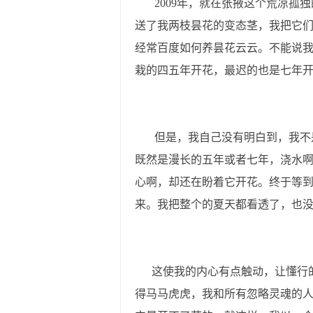
2009年，就在张掖这个荒凉孤独
送了我两枝昙花的变态茎，我把它
经常百度如何养昙花云云。不能说
栽的四五年开花，最迟的也是七年
但是，我自己没有明白到，我不是
既然是漫长的五年或者七年，浇水
心啊，却还在盼着它开花。终于等
来。我把整个的夏天都看透了，也
这使我的内心有点触动，让懂行的人
得马马虎虎，我和所有忽略灵魂的