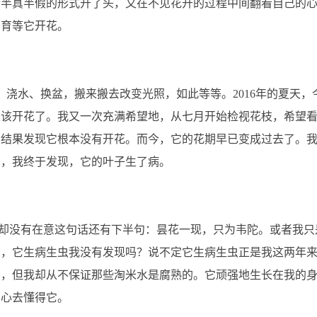
个半真半假的形式开了头，又在不见花开的过程中间翻看自己的
养育等它开花。
水、换盆，搬来搬去改变光照，如此等等。2016年的夏天，
是该开花了。我又一次充满希望地，从七月开始检视花枝，希望
，结果发现它根本没有开花。而今，它的花期早已变成过去了。
是，我终于发现，它的叶子生了病。
没有在意这句话还有下半句：昙花一现，只为韦陀。或者我只
它，它生病生虫我没有发现吗？说不定它生病生虫正是我这两年
了，但我却从不保证那些淘米水是腐熟的。它顽强地生长在我的
用心去懂得它。