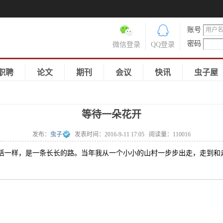
账号
密码
微信登录
QQ登录
职聘
论文
期刊
会议
快讯
虫子屋
等待一朵花开
发布：
虫子
发表时间：
2016-9-11 17:05
阅读量：
110016
和生活一样，是一条长长的路。当年我从一个小小的山村一步步出走，走到