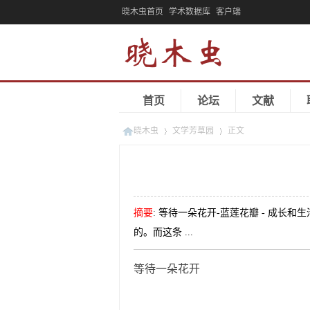
晓木虫首页
学术数据库
客户端
首页
论坛
文献
晓木虫
文学芳草园
正文
»
»
摘要
:
等待一朵花开-蓝莲花瓣 - 成长
的。而这条 ...
等待一朵花开