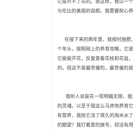
它是开不了花的。就这样，我以一
与伦比的美丽的容颜。我需要耐心
在接下来的两年里，我按时施肥、浇
个年头，按照网上的养育攻略，它
它偷偷开花，反复查看花枝和花盆
的。但这不是最悲催的，最悲催的
我听人说昙花一现明媚无限，我却
的灵魂。以至于我这么马虎地养育
有营养，我给它浇了很久的淘米水
的期望？我打着爱的旗号，却没有