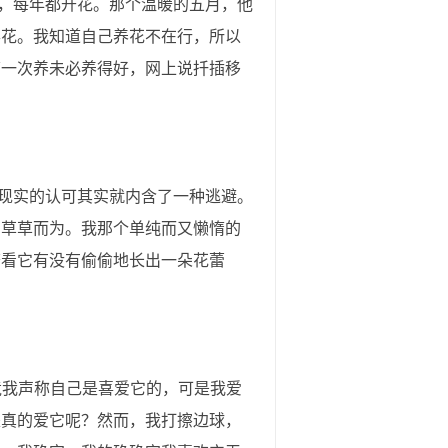
，每年都开花。那个温暖的五月，他
昙花。我知道自己养花不在行，所以
第一次养未必养得好，网上说扦插移
现实的认可其实就内含了一种逃避。
，草草而为。我那个单纯而又懒惰的
查看它有没有偷偷地长出一朵花蕾
竟我声称自己是喜爱它的，可是我爱
是真的爱它呢？然而，我打擦边球，