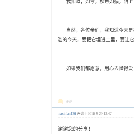
我知道，如今，秋色如媚。陌上百
当然，各位亲们，我知道今天是教师
滥的今天，要把它埋进土里，要让
如果我们都愿意，用心去懂得爱，
评论
maxinlan126
评论于
2016-9-29 13:47
谢谢您的分享！