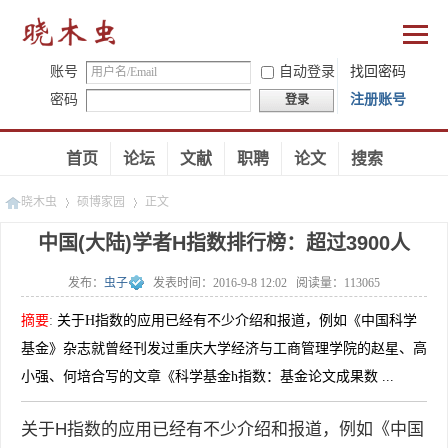
账号
自动登录
找回密码
密码
注册账号
登录
首页
论坛
文献
职聘
论文
搜索
晓木虫
硕博家园
正文
中国(大陆)学者H指数排行榜：超过3900人
发布：
虫子
发表时间：
2016-9-8 12:02
阅读量：
113065
»
»
摘要
:
关于H指数的应用已经有不少介绍和报道，例如《中国科学
基金》杂志就曾经刊发过重庆大学经济与工商管理学院的赵星、高
小强、何培合写的文章《科学基金h指数：基金论文成果数 ...
关于H指数的应用已经有不少介绍和报道，例如《中国