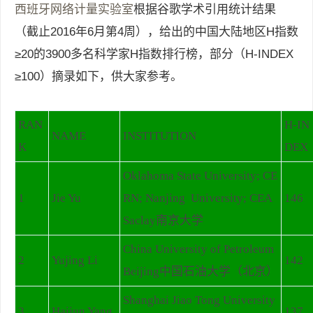
西班牙网络计量实验室
根据谷歌学术引用统计结果
（截止2016年6月第4周），给出的中国大陆地区H指数
≥20的3900多名科学家H指数排行榜，部分（H-INDEX
≥100）摘录如下，供大家参考。
RAN
H-IN
NAME
INSTITUTION
K
DEX
Oklahoma State University; CE
1
Jie Yu
RN; Nanjing University; CEA
146
Saclay南京大学
China University of Petroleum
2
Yujing Li
142
Beijing中国石油大学（北京）
Shanghai Jiao Tong University
3
Haijun Yang
137