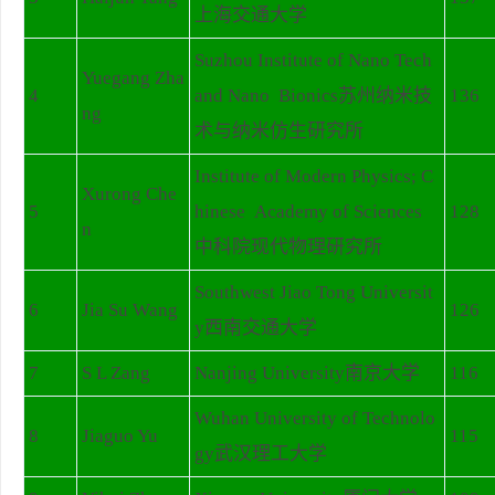
上海交通大学
Suzhou Institute of Nano Tech
Yuegang Zha
4
and Nano Bionics苏州纳米技
136
ng
术与纳米仿生研究所
Institute of Modern Physics; C
Xurong Che
5
hinese Academy of Sciences
128
n
中科院现代物理研究所
Southwest Jiao Tong Universit
6
Jia Su Wang
126
y西南交通大学
7
S L Zang
Nanjing University南京大学
116
Wuhan University of Technolo
8
Jiaguo Yu
115
gy武汉理工大学