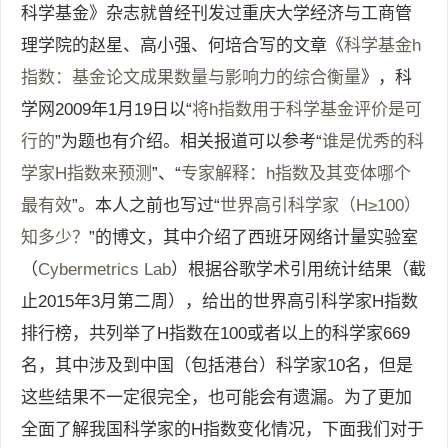
科学基金》杂志就曾经刊发过重庆大学经济与工商管
理学院的赵星、高小强、何培合写的文章《
科学基金h
指数：基金论文成果数量与影响力的综合衡量
》，科
学网2009年1月19日以“
将h指数用于科学基金评价是可
行的
”为题也有介绍。相关报道可以参考“
谁是优秀的科
学家H指数来预测
”、“
专家解释：h指数及其变体哪个
最有效
”。本人之前也写过“
世界高引科学家（H≥100）
知多少？
”的博文，其中介绍了西班牙网络计量实验室
（
Cybermetrics Lab
）根据谷歌学术引用统计结果（截
止2015年3月第二周），给出的世界高引科学家H指数
排行榜，共列举了H指数在100或者以上的科学家669
名，其中涉及到中国（包括港台）科学家10名，但是
这些结果不一定很完全，也可能会有遗漏。为了更加
全面了解我国科学家的H指数变化情况，下面我们对于