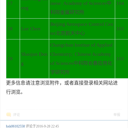
17
inese Academy of Sciences中
104
eng
科院金属研究所
Beijing Aerospace Control Cen
18
Lue Chen
103
ter北京航天中心
Changchun Institue of Applied
Shaojun Don
Chemistry; Chinese Academy
19
103
g
of Sciences中科院长春应用化
学研究所
更多信息请注意浏览附件，或者直接登录相关网站进
行浏览。
评论
举报
hxk06102558
评论于
2016-9-28 22:45