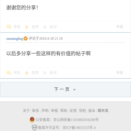
谢谢您的分享！
评论
支持
反对
举报
xiaotangling
评论于
2016-9-30 21:18
以后多分享一些这样的有价值的帖子啊
评论
支持
反对
举报
下一页 »
关于
|
联系
|
声明
|
举报
|
帮助
|
反馈
|
导航
|
版本
|
晓木虫
公安备案：京公网安备11010802030280号
备案许可证号：京ICP备19032535号-4