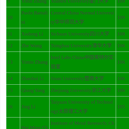
9
Yihui Zhang
Xiamen University厦门大学
109
Paolo Bartali
Central China Normal Universi
10
109
ni
ty华中师范大学
11
Xudong Li
Sichuan University四川大学
108
12
Zhe Wang
Tsinghua University清华大学
106
Intel Labs China中国英特尔实
13
Yimin Zhang
106
验室
14
Zhaohui Li
Jinan University暨南大学
106
15
Qiang Yang
Zhejiang University浙江大学
106
Taiyuan University of Technol
16
Jing Li
105
ogy太原理工大学
Institute of Metal Research; Ch
Hui Ming Ch