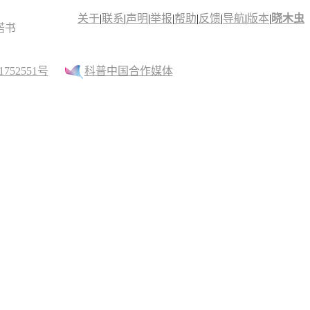
关于
|
联系
|
声明
|
举报
|
帮助
|
反馈
|
导航
|
版本
|
晓木虫
诺书
52551号
科普中国合作媒体