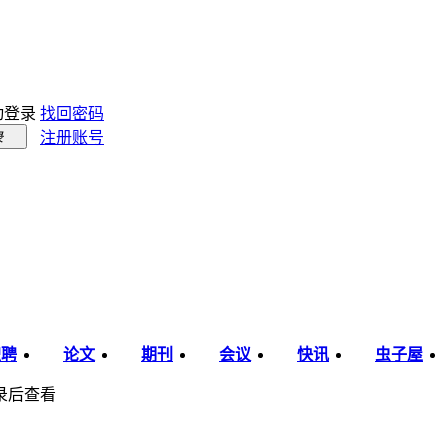
动登录
找回密码
注册账号
录
职聘
论文
期刊
会议
快讯
虫子屋
录后查看