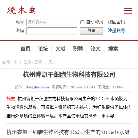
账号
自动登录
找回密码
密码
注册账号
登录
首页
论坛
文献
职聘
论文
搜索
晓木虫
生物与医学
正文
杭州睿凯干细胞生物科技有限公司
发布：
Hangzhouruikai
发表时间：
2016-8-19 15:43
阅读量：
113946
»
»
摘要
:
杭州睿凯干细胞生物科技有限公司生产的3D Gel+水凝胶为
生物活性水凝胶，可模拟三维组织形态结构，为细胞提供类似体内
细胞外基质的立体微环境。本产品使用极其简单，用手晃 ...
杭州睿凯干细胞生物科技有限公司生产的3D Gel+水凝