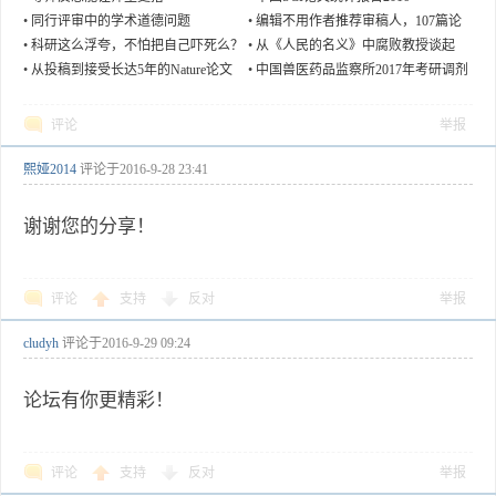
•
同行评审中的学术道德问题
•
编辑不用作者推荐审稿人，107篇论
文还该撤？
•
科研这么浮夸，不怕把自己吓死么？
•
从《人民的名义》中腐败教授谈起
•
从投稿到接受长达5年的Nature论文
•
中国兽医药品监察所2017年考研调剂
信息
评论
举报
熙娅2014
评论于
2016-9-28 23:41
谢谢您的分享！
评论
支持
反对
举报
cludyh
评论于
2016-9-29 09:24
论坛有你更精彩！
评论
支持
反对
举报