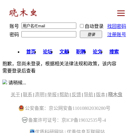
账号
自动登录
找回密码
密码
注册账号
登录
首页
论坛
文献
职聘
论文
搜索
抱歉，您尚未登录，根据相关法律法规和政策，该内容
需要登录后查看
请稍候...
关于
|
联系
|
声明
|
举报
|
帮助
|
反馈
|
导航
|
版本
|
晓木虫
公安备案：京公网安备11010802030280号
备案许可证号：京ICP备19032535号-4
优质科研网站
|
优秀信息互联网站