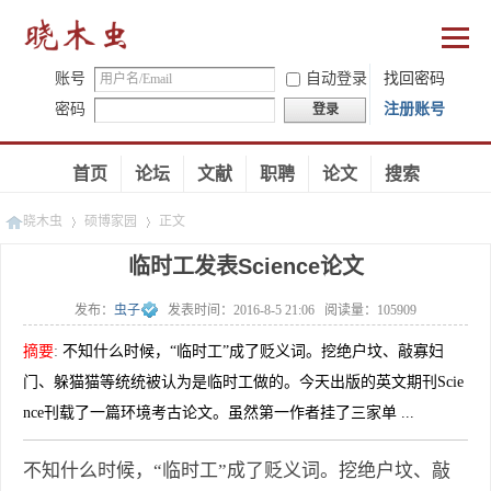
账号
自动登录
找回密码
密码
注册账号
登录
首页
论坛
文献
职聘
论文
搜索
晓木虫
硕博家园
正文
临时工发表Science论文
发布：
虫子
发表时间：
2016-8-5 21:06
阅读量：
105909
»
»
摘要
:
不知什么时候，“临时工”成了贬义词。挖绝户坟、敲寡妇
门、躲猫猫等统统被认为是临时工做的。今天出版的英文期刊Scie
nce刊载了一篇环境考古论文。虽然第一作者挂了三家单 ...
不知什么时候，“临时工”成了贬义词。挖绝户坟、敲