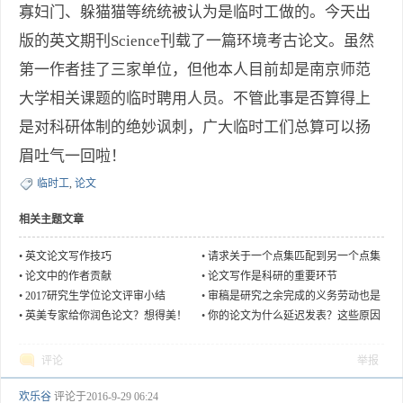
寡妇门、躲猫猫等统统被认为是临时工做的。今天出
版的英文期刊Science刊载了一篇环境考古论文。虽然
第一作者挂了三家单位，但他本人目前却是南京师范
大学相关课题的临时聘用人员。不管此事是否算得上
是对科研体制的绝妙讽刺，广大临时工们总算可以扬
眉吐气一回啦！
临时工
,
论文
相关主题文章
•
英文论文写作技巧
•
请求关于一个点集匹配到另一个点集
部分的相关论文或思路
•
论文中的作者贡献
•
论文写作是科研的重要环节
•
2017研究生学位论文评审小结
•
审稿是研究之余完成的义务劳动也是
一个学习交流的好机会
•
英美专家给你润色论文？想得美！
•
你的论文为什么延迟发表？这些原因
你都经历过吗？
评论
举报
欢乐谷
评论于
2016-9-29 06:24