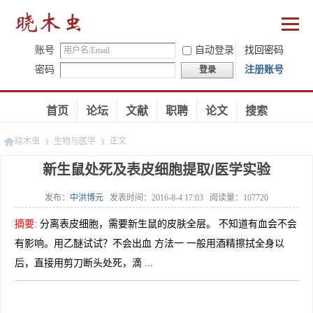
账号
自动登录
找回密码
密码
注册账号
登录
首页
论坛
文献
职聘
论文
搜索
晓木虫
生物与医学
正文
新生鼠处死及表皮细胞提取/医学实验
发布：
中洪博元
发表时间：
2016-8-4 17:03
阅读量：
107720
»
»
摘要
:
分离表皮细胞，需要新生鼠的皮肤全层。 不知道有血会不会
有影响。用乙醚试试？不会出血 方法一 一般用酒精擦拭全身以
后，直接用剪刀断头处死，滴 ...