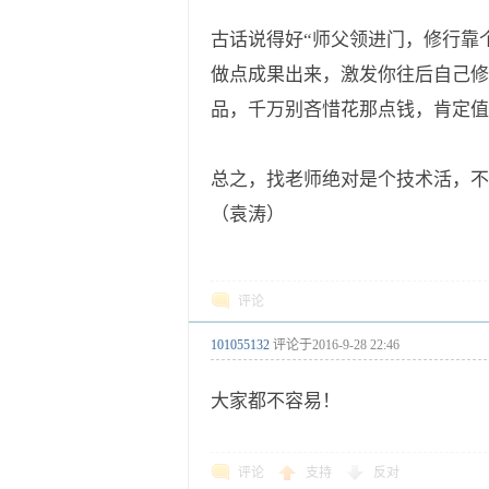
古话说得好“师父领进门，修行靠
做点成果出来，激发你往后自己修
品，千万别吝惜花那点钱，肯定值
总之，找老师绝对是个技术活，不
（袁涛）
评论
101055132
评论于
2016-9-28 22:46
大家都不容易！
评论
支持
反对