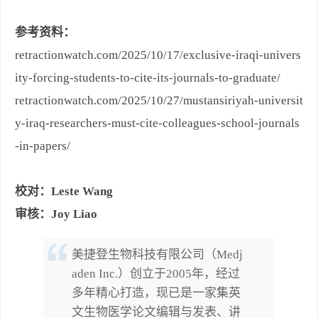
参考资料：
retractionwatch.com/2025/10/17/exclusive-iraqi-univers
ity-forcing-students-to-cite-its-journals-to-graduate/
retractionwatch.com/2025/10/27/mustansiriyah-universit
y-iraq-researchers-must-cite-colleagues-school-journals
-in-papers/
校对：Leste Wang
审核：Joy Liao
美捷登生物科技有限公司（Medj
aden Inc.）创立于2005年，经过
多年精心打造，现已是一家集英
文生物医学论文编辑与发表、讲