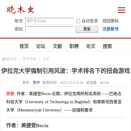
账号
自动登录
找回密码
密码
注册账号
登录
首页
论坛
文献
职聘
论文
搜索
晓木虫
学术杂谈
正文
伊拉克大学强制引用风波：学术排名下的扭曲游戏
发布：
曹娉
发表时间：
2025-12-2 15:16
阅读量：
96336
»
»
摘要
:
作者：美捷登Rocia 近期，伊拉克两所知名高校——巴格达
科技大学（University of Technology in Baghdad）和穆斯坦西里亚
大学（Mustansiriyah University）——因强制要求 ...
作者：美捷登Rocia