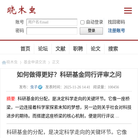
账号
自动登录
找回密码
密码
注册账号
登录
首页
论坛
文献
职聘
论文
搜索
晓木虫
基金申请交流
正文
如何做得更好？科研基金同行评审之问
发布：
虫子
发表时间：
2025-11-26 14:41
阅读量：
100456
»
»
摘要
:
科研基金的分配，是决定科学走向的关键环节。它像一座桥
梁，一边连接着科学家探索未知的梦想，另一边则关乎社会对科技
进步的期待。而搭建这座桥梁的核心机制，便是同行评议 ...
科研基金的分配，是决定科学走向的关键环节。它像