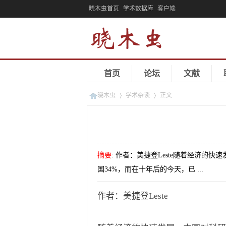
晓木虫首页
学术数据库
客户端
首页
论坛
文献
晓木虫
学术杂谈
正文
»
»
摘要
:
作者：美捷登Leste随着经济的
国34%，而在十年后的今天，已 ...
作者：美捷登Leste