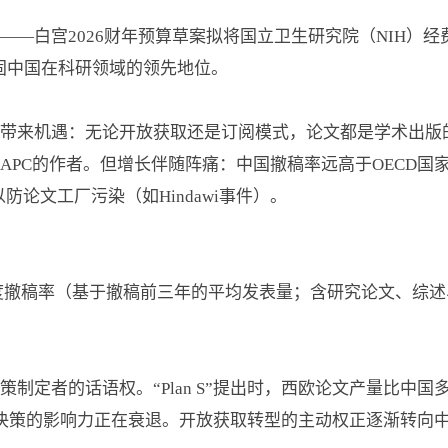
—白宫2026财年预算草案拟将国立卫生研究院（NIH）经费
巩固中国在科研领域的领先地位。
带来机遇：无论开放获取还是订阅模式，论文都是学术出版
APC的作者。但增长伴随阵痛：中国撤稿率远高于OECD国
防论文工厂污染（如Hindawi事件）。
OECD年度撤稿率（基于撤稿前三年的平均发表量；含研究论文、
制定者的话语权。“Plan S”提出时，西欧论文产量比中国多
等商业决策的影响力正在衰退。开放获取转型的主动权正逐渐转