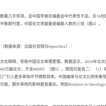
数量几乎停滞，且中国学者在编委会中代表性不足。在16份跨
半数期刊里，中国论文贡献量是编委人数的三倍（图4）。
（数据来源：出版社官网与OpenAlex）
化障碍，导致中国论文审理更慢。数据显示，2024年论文接
商800万篇论文，不含MDPI）（图5）。原因可能有二：（
工厂引入更多审核环节牺牲效率。中国编审与论文比例失衡
外审核的影响更易量化。例如Frontiers in Oncolog