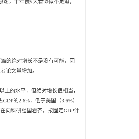
原速。十年慢9天看似微不足道，
0万篇的绝对增长不是没有可能，因
究者论文量增加。
情前7%以上的水平，但绝对增长值相当，
P的2.6%，低于美国（3.6%）
国正在向科研强国看齐，按固定GDP计