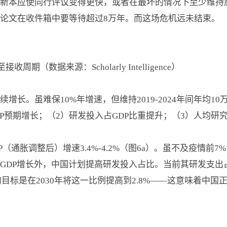
新本应使同行评议变得更快，或者在最坏的情况下至少维持
论文在收件箱中要等待超过8万年。而这场危机远未结束。
接收周期（数据来源：Scholarly Intelligence）
增长。虽难保10%年增速，但维持2019-2024年间年均1
P预期增长；（2）研发投入占GDP比重提升；（3）人均研
际GDP（通胀调整后）增速3.4%-4.2%（图6a）。虽不及疫
DP增长外，中国计划提高研发投入占比。当前其研发支出占GD
的目标是在2030年将这一比例提高到2.8%——这意味着中