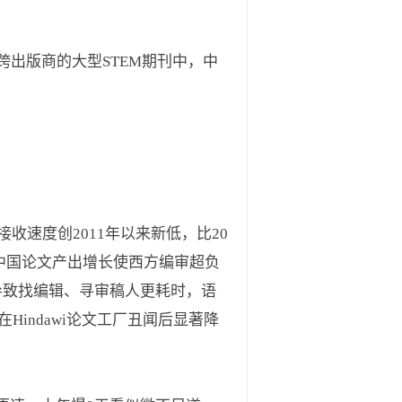
出版商的大型STEM期刊中，中
收速度创2011年以来新低，比20
1）中国论文产出增长使西方编审超负
导致找编辑、寻审稿人更耗时，语
y在Hindawi论文工厂丑闻后显著降