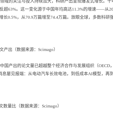
领域的关注与投入持续加大，科研产出呈现爆发式增长。十
超63%。这一变化源于中国年均高达11.3%的增速——从2015
增长0.5%，从70.9万篇增至74.4万篇。放眼全球，多数
度论文产出（数据来源：Scimago）
中国产出的论文量已超越整个经济合作与发展组织（OECD，
消息屡见报端：从电动汽车长效电池，到低成本AI模型，再
论文数量比（数据来源：Scimago）