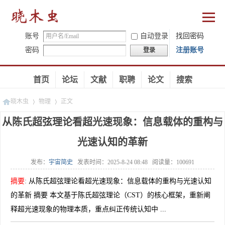
账号
自动登录
找回密码
密码
注册账号
登录
首页
论坛
文献
职聘
论文
搜索
晓木虫
物理
正文
从陈氏超弦理论看超光速现象：信息载体的重构与
光速认知的革新
»
»
发布：
宇宙简史
发表时间：
2025-8-24 08:48
阅读量：
100691
摘要
:
从陈氏超弦理论看超光速现象：信息载体的重构与光速认知
的革新 摘要 本文基于陈氏超弦理论（CST）的核心框架，重新阐
释超光速现象的物理本质，重点纠正传统认知中 ...