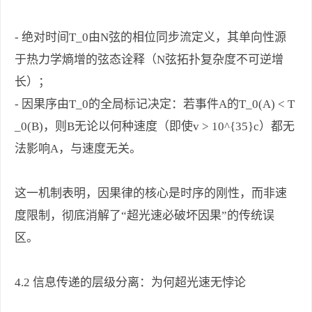
- 绝对时间T_0由N弦的相位同步流定义，其单向性源
于热力学熵增的弦态诠释（N弦拓扑复杂度不可逆增
长）；
- 因果序由T_0的全局标记决定：若事件A的T_0(A) < T
_0(B)，则B无论以何种速度（即使v > 10^{35}c）都无
法影响A，与速度无关。
这一机制表明，因果律的核心是时序的刚性，而非速
度限制，彻底消解了“超光速必破坏因果”的传统误
区。
4.2 信息传递的层级分离：为何超光速无悖论