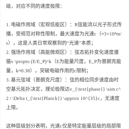
级，对应不同的速度极限：
1. 电磁作用域（宏观低能区）：R弦能流以光子形式传
播，受规范对称性限制，最大速度为光速c（≈3×10⁸m/
s），这是人类日常观察到的“光速”本质；
2. 强场作用域（高能微观区）：弦态拓扑变化速度遵
循v \propto (E/E_P)^k（E为能量尺度，E_P为普朗克能
量，k≈0.38），突破电磁作用的c限制；
3. 基元弦域（普朗克尺度）：弦的相位同步速度由时
空基元拓扑决定，理论极限达v_{\text{phase}} \sim c^
2 / \Delta t_{\text{Planck}} \approx 10^{35}c，无速度
上限。
这种层级划分表明，光速c仅是特定能量层级的局部限