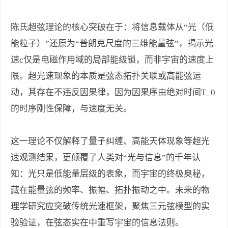
陈氏超弦理论的核心突破在于：将信息载体从“光（低
能粒子）”还原为“普朗克尺度的三维能量弦”，揭示光
速c仅是电磁作用域的局部能级锁，而非宇宙的速度上
限。超光速现象的本质是弦态拓扑关联或高能弦运
动，其存在不违反因果律，因为因果序由绝对时间T_0
的时序刚性保障，与速度无关。
这一理论不仅解释了量子纠缠、高能天体现象等超光
速观测结果，更颠覆了人类对“光与信息”的千年认
知：光只是低能量层级的表象，而宇宙的终极奥秘，
藏在能量弦的频率、振幅、拓扑振动之中。未来的物
理学研究应突破传统光速框架，聚焦三元弦模型的实
验验证，在弦态实在中重写宇宙的信息法则。