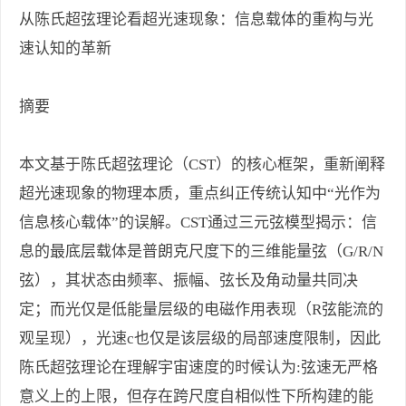
从陈氏超弦理论看超光速现象：信息载体的重构与光
速认知的革新
摘要
本文基于陈氏超弦理论（CST）的核心框架，重新阐释
超光速现象的物理本质，重点纠正传统认知中“光作为
信息核心载体”的误解。CST通过三元弦模型揭示：信
息的最底层载体是普朗克尺度下的三维能量弦（G/R/N
弦），其状态由频率、振幅、弦长及角动量共同决
定；而光仅是低能量层级的电磁作用表现（R弦能流的
观呈现），光速c也仅是该层级的局部速度限制，因此
陈氏超弦理论在理解宇宙速度的时候认为:弦速无严格
意义上的上限，但存在跨尺度自相似性下所构建的能