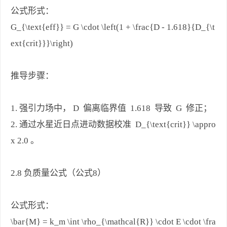
公式形式：
G_{\text{eff}} = G \cdot \left(1 + \frac{D - 1.618}{D_{\t
ext{crit}}}\right)
推导步骤：
1. 强引力场中， D 偏离临界值 1.618 导致 G 修正；
2. 通过水星近日点进动数据校准 D_{\text{crit}} \appro
x 2.0 。
2.8 负质量公式（公式8）
公式形式：
\bar{M} = k_m \int \rho_{\mathcal{R}} \cdot E \cdot \fra