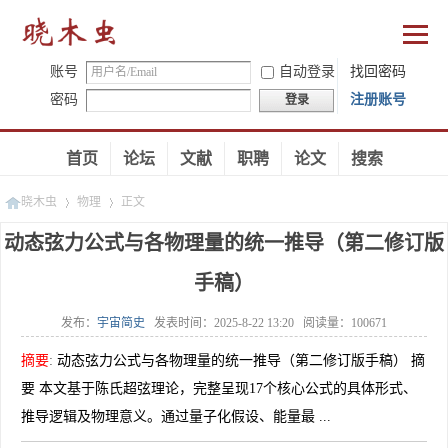
账号
自动登录
找回密码
密码
注册账号
登录
首页
论坛
文献
职聘
论文
搜索
晓木虫
物理
正文
动态弦力公式与各物理量的统一推导（第二修订版
手稿）
»
»
发布：
宇宙简史
发表时间：
2025-8-22 13:20
阅读量：
100671
摘要
:
动态弦力公式与各物理量的统一推导（第二修订版手稿） 摘
要 本文基于陈氏超弦理论，完整呈现17个核心公式的具体形式、
推导逻辑及物理意义。通过量子化假设、能量最 ...