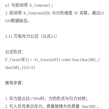
u} 与扰动项 h_{\mu\nu} ；
2. 扰动项 h_{\mu\nu}(D) 与分形维度 D 关联，通过LI
GO数据拟合。
2.11 万有斥力公式（公式11）
公式形式：
F_{\text{斥}} = -G_{\text{eff}} \cdot \frac{\bar{M}_1
\bar{M}_2}{r^2}
推导步骤：
1. 斥力弦占比>70%时，力的形式与引力对称；
2. 引入负号表示斥力，质量替换为负质量 \bar{M} 。