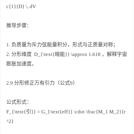
c{1}{D} \, dV
推导步骤：
1. 负质量为斥力弦能量积分，形式与正质量对称；
2. 分形维度 D_{\text{暗能}} \approx 1.618 ，解释宇宙
膨胀加速度。
2.9 分形修正万有引力（公式9）
公式形式：
F_{\text{引}} = G_{\text{eff}} \cdot \frac{M_1 M_2}{r
^2}