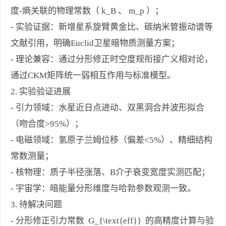
度-熵关联的物理常数（ k_B 、 m_p ）；
- 实验证据：新增星系旋臂黄金比、碳纳米管振动谱等
文献引用，明确Euclid卫星暗物质测量方案；
- 理论兼容：通过分形修正时空度规衔接广义相对论，
通过CKM矩阵统一弱相互作用与标准模型。
2. 实验验证进展
- 引力领域：水星近日点进动、双黑洞合并波形拟合
（吻合度>95%）；
- 电磁领域：氢原子兰姆位移（偏差<5%）、精细结构
常数测量；
- 核物理：质子半径涨落、B介子衰变宽度实测匹配；
- 宇宙学：暗能量分形维度与哈勃参数观测一致。
3. 待解决问题
- 分形修正引力常数 G_{\text{eff}} 的高精度计算与验