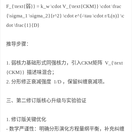
F_{\text{弱}} = k_w \cdot V_{\text{CKM}} \cdot \frac
{\sigma_1 \sigma_2}{r^2} \cdot e^{-\tau \cdot r/L(n)} \c
dot \frac{1}{D}
推导步骤：
1. 弱核力基础形式同强核力，引入CKM矩阵 V_{\text
{CKM}} 描述味混合；
2. 分形修正衰减强度 1/D ，保留纠缠衰减项。
三、第二修订版核心升级与实验验证
1. 修订版关键优化
- 数学严谨性：明确分形演化方程量纲平衡，补充纠缠