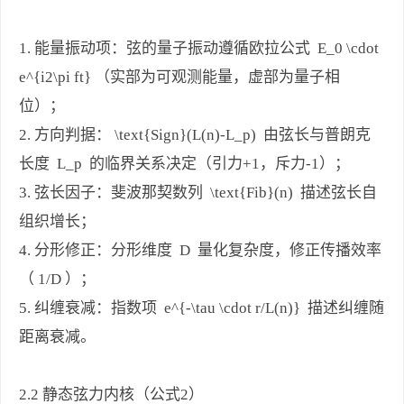
1. 能量振动项：弦的量子振动遵循欧拉公式 E_0 \cdot
e^{i2\pi ft} （实部为可观测能量，虚部为量子相
位）；
2. 方向判据： \text{Sign}(L(n)-L_p) 由弦长与普朗克
长度 L_p 的临界关系决定（引力+1，斥力-1）；
3. 弦长因子：斐波那契数列 \text{Fib}(n) 描述弦长自
组织增长；
4. 分形修正：分形维度 D 量化复杂度，修正传播效率
（ 1/D ）；
5. 纠缠衰减：指数项 e^{-\tau \cdot r/L(n)} 描述纠缠随
距离衰减。
2.2 静态弦力内核（公式2）