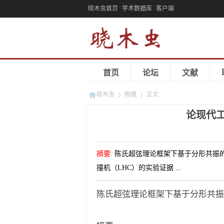
晓木虫首页
学术数据库
客户端
首页
论坛
文献
晓木虫
物理
正文
论现代
»
»
摘要
:
陈氏超弦理论框架下基于分形共振的
撞机（LHC）的实验证据 ...
陈氏超弦理论框架下基于分形共振