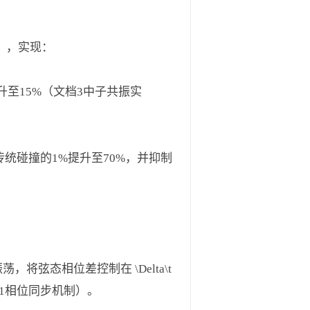
} ），实现：
提升至15%（文档3中子共振实
概率从传统碰撞的1%提升至70%，并抑制
场振荡，将弦态相位差控制在 \Delta\t
文档1相位同步机制）。