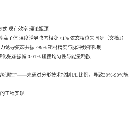
方式 现有效率 理论瓶颈
等离子体 温度诱导弦态相变 <1% 弦态相位失同步（文档1）
压力诱导弦态共振 -99% 靶材精度与脉冲频率限制
转化弦态振幅 0.01% 碰撞均匀性与能量耗散
调控”——未通过分形技术控制 l/L 比例，导致30%-90
的工程实现