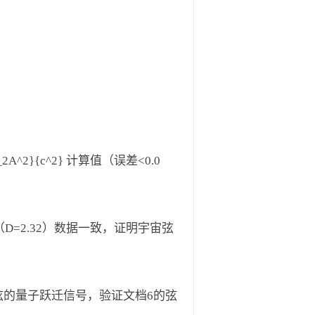
k_2A^2}{c^2} 计算值（误差<0.0
（D=2.32）数据一致，证明宇宙弦
N} -弦的量子跃迁信号，验证文档6的弦