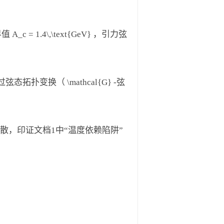
c = 1.4\,\text{GeV} ，引力弦
扑变换（ \mathcal{G} -弦
逸散，印证文档1中“温度依赖陷阱”