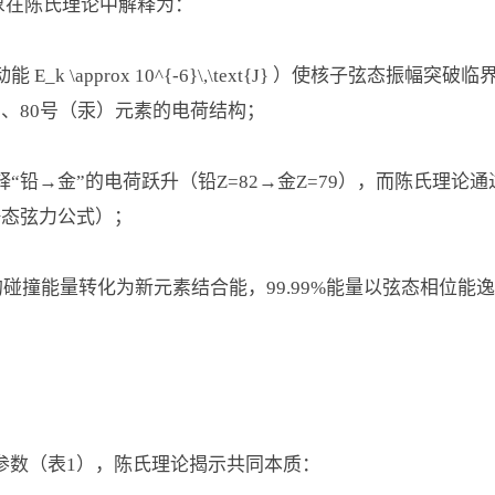
象在陈氏理论中解释为：
\approx 10^{-6}\,\text{J} ）使核子弦态振幅突破临界值 A_
）、80号（汞）元素的电荷结构；
铅→金”的电荷跃升（铅Z=82→金Z=79），而陈氏理论通过弦态拓
静态弦力公式）；
1%的碰撞能量转化为新元素结合能，99.99%能量以弦态相位能
术参数（表1），陈氏理论揭示共同本质：