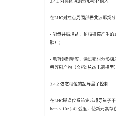
3.4.1 对撞区域的分形靶材植入
在LHC对撞点周围部署斐波那契分形靶材（序
- 能量共振增益：铅核碰撞产生的14
验）；
- 电荷调制精度：通过靶材分形梯度调控
汞等副产物（文档5弦态电荷模型
3.4.2 弦态相位的超导量子控制
在LHC磁谱仪系统集成超导量子干涉仪（SQ
heta < 10^{-4} 弧度，