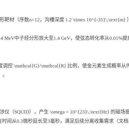
数n=12，沟槽深度 1.2 \times 10^{-35}\,\text{m
 MeV中子经分形放大至1.4 GeV，使弦态转化率从0.01%
 \mathcal{G}/\mathcal{R} 比例，使金元素生成
）。
UID），产生 \omega = 10^{23}\,\text{Hz} 的磁
使新元素存在时间从0.3微秒延长至3毫秒，满足后续分离收集需求（