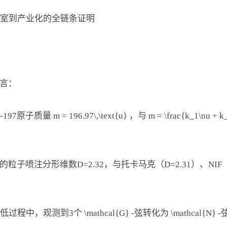
验室到产业化的全链条证明
预言：
 m = 196.97\,\text{u} ，与 m = \frac{k_1\nu + 
的粒子喷注分形维数D=2.32，与托卡马克（D=2.31）、NIF
中，观测到3个 \mathcal{G} -弦转化为 \mathcal{