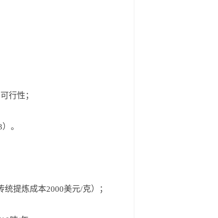
制可行性；
3）。
传统提炼成本2000美元/克）；