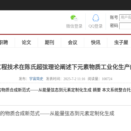
账号
密码
微信登录
QQ登录
职聘
论文
期刊
会议
快讯
虫子屋
工程技术在陈氏超弦理论阐述下元素物质工业化生产
发布：
宇宙简史
发表时间：
2025-7-2 11:16
阅读量：
100724
物质合成新范式——从能量弦态到元素定制化生成 摘要 本文系统整合托
的物质合成新范式——从能量弦态到元素定制化生成