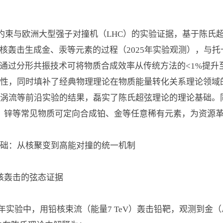
性约束与欧洲大型强子对撞机（LHC）的实验证据，基于陈氏
核轰击生成金、汞等元素的过程（2025年实验观测），与托
，通过分形共振技术可将物质合成效率从传统方法的<1%提升
性，同时填补了经典物理理论在物质能量转化关系理论领域的
涡流等前沿实验的结果，磊实了陈氏超弦理论的理论基础。
，锌等常见物质可定向合成铂、金等任意稀有元素，为资源
础：从核聚变到高能对撞的统一机制
铅核轰击的弦态证据
25年实验中，用铅核束流（能量7 TeV）轰击铅靶，观测到金