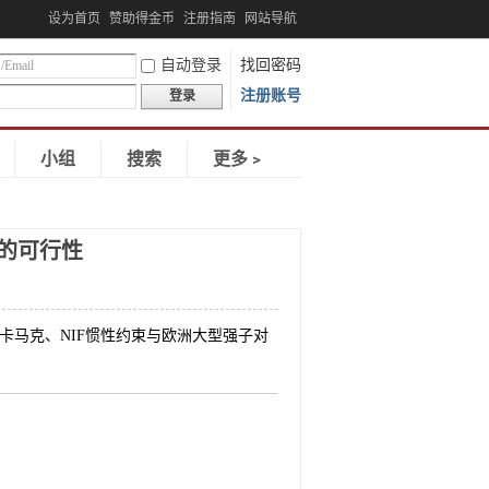
设为首页
赞助得金币
注册指南
网站导航
自动登录
找回密码
注册账号
登录
小组
搜索
更多﹥
的可行性
卡马克、NIF惯性约束与欧洲大型强子对