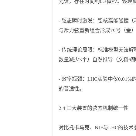
光谱，存在时间约0.3微秒。该现
- 弦态瞬时激发：铅核高能碰撞（动能 E_k 
与斥力弦重新组合形成79号（金
- 传统理论局限：标准模型无法解释“
数量减少3个）自然推导（文档6
- 效率瓶颈：LHC实验中仅0.0
的普适性。
2.4 三大装置的弦态机制统一性
对比托卡马克、NIF与LHC的技