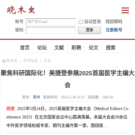
账号
自动登录
找回密码
密码
注册账号
登录
首页
论坛
文献
职聘
论文
搜索
晓木虫
学术杂谈
正文
聚焦科研国际化！美捷登参展2025首届医学主编大
会
»
»
发布：
曹娉
发表时间：
2025-5-28 16:27
阅读量：
100516
摘要
:
2025年5月24日，2025首届医学主编大会（Medical Editors Co
nference 2025）在北京国家会议中心圆满落幕。本届大会由30余位
中外医学领域权威专家、期刊主编齐聚一堂，围绕医 ...