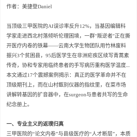
作者：美捷登Daniel
当顶级三甲医院的AI误诊率反升12%，当基因编辑科
学家走进西北村落倾听伦理困境，一群"叛逆者"正在撕
开医疗内卷的铁幕——云南大学生物团队用竹林废料
振兴3个贫困县，95后医学生在非洲疟疾区续写青蒿素
传奇，协和专家用临终患者的手写病历重构医学温度...
本文通过17个震撼案例揭示：真正的医学革命并不在
顶级期刊上，而在山村甑别仪器的指纹里，在菜市场
讲解转基因的扩音器中，在surgeon与患者共写的生命
纪念册上。
一、专业主义的返璞归真
三甲医院的“论文内卷”与县级医疗的“人才断层”，本质