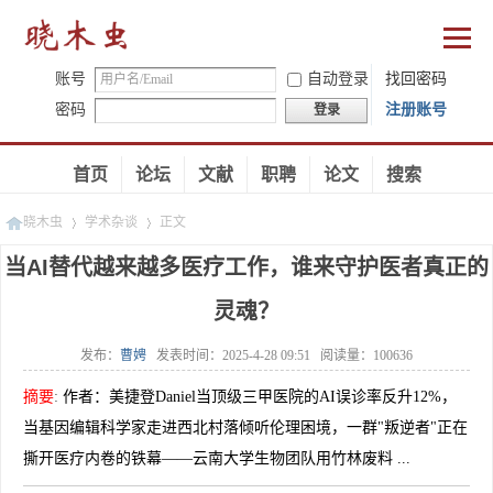
账号
自动登录
找回密码
密码
注册账号
登录
首页
论坛
文献
职聘
论文
搜索
晓木虫
学术杂谈
正文
当AI替代越来越多医疗工作，谁来守护医者真正的
灵魂？
»
»
发布：
曹娉
发表时间：
2025-4-28 09:51
阅读量：
100636
摘要
:
作者：美捷登Daniel当顶级三甲医院的AI误诊率反升12%，
当基因编辑科学家走进西北村落倾听伦理困境，一群"叛逆者"正在
撕开医疗内卷的铁幕——云南大学生物团队用竹林废料 ...