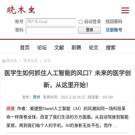
账号
自动登录
找回密码
密码
注册账号
登录
首页
论坛
文献
职聘
论文
搜索
晓木虫
学术杂谈
正文
医学生如何抓住人工智能的风口？未来的医学创
新，从这里开始！
»
»
发布：
曹娉
发表时间：
2025-2-28 18:35
阅读量：
101749
摘要
:
作者：美捷登Daniel人工智能（AI）的风潮如同一场科技革
命一样席卷全球，改变了我们生活的方方面面。从自动驾驶到智能
家居，再到我们每个人的手机，AI的身影无处不在。而作 ...