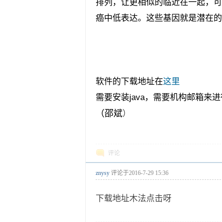
排列，让更相似的临近在一起，可
癌中低表达。这些基因就是潜在的皮
软件的下载地址在
这里
需要安装java，需要机构邮箱
（邵斌
）
评论
znysy
评论于
2016-7-29 15:36
下载地址木法点击呀